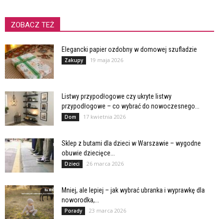
ZOBACZ TEŻ
Elegancki papier ozdobny w domowej szufladzie
19 maja 2026
Zakupy
Listwy przypodłogowe czy ukryte listwy
przypodłogowe – co wybrać do nowoczesnego...
17 kwietnia 2026
Dom
Sklep z butami dla dzieci w Warszawie – wygodne
obuwie dziecięce...
26 marca 2026
Dzieci
Mniej, ale lepiej – jak wybrać ubranka i wyprawkę dla
noworodka,...
23 marca 2026
Porady