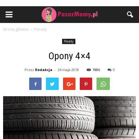
Strona główna
Porady
Porady
Opony 4×4
Przez
Redakcja
-
24 maja 2018
1886
0