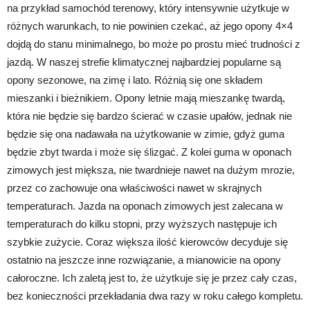
na przykład samochód terenowy, który intensywnie użytkuje w
różnych warunkach, to nie powinien czekać, aż jego opony 4×4
dojdą do stanu minimalnego, bo może po prostu mieć trudności z
jazdą. W naszej strefie klimatycznej najbardziej popularne są
opony sezonowe, na zimę i lato. Różnią się one składem
mieszanki i bieżnikiem. Opony letnie mają mieszankę twardą,
która nie będzie się bardzo ścierać w czasie upałów, jednak nie
będzie się ona nadawała na użytkowanie w zimie, gdyż guma
będzie zbyt twarda i może się ślizgać. Z kolei guma w oponach
zimowych jest miększa, nie twardnieje nawet na dużym mrozie,
przez co zachowuje ona właściwości nawet w skrajnych
temperaturach. Jazda na oponach zimowych jest zalecana w
temperaturach do kilku stopni, przy wyższych następuje ich
szybkie zużycie. Coraz większa ilość kierowców decyduje się
ostatnio na jeszcze inne rozwiązanie, a mianowicie na opony
całoroczne. Ich zaletą jest to, że użytkuje się je przez cały czas,
bez konieczności przekładania dwa razy w roku całego kompletu.