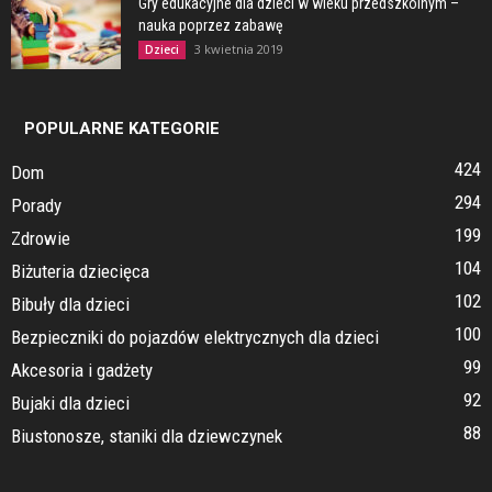
Gry edukacyjne dla dzieci w wieku przedszkolnym –
nauka poprzez zabawę
3 kwietnia 2019
Dzieci
POPULARNE KATEGORIE
424
Dom
294
Porady
199
Zdrowie
104
Biżuteria dziecięca
102
Bibuły dla dzieci
100
Bezpieczniki do pojazdów elektrycznych dla dzieci
99
Akcesoria i gadżety
92
Bujaki dla dzieci
88
Biustonosze, staniki dla dziewczynek