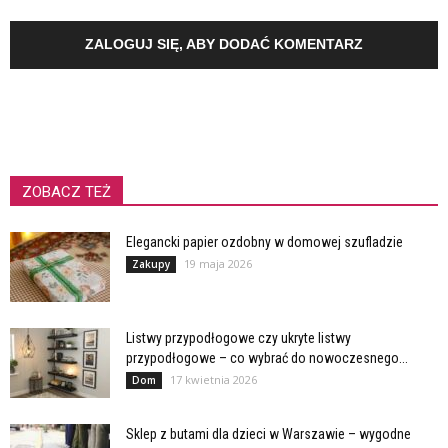
ZALOGUJ SIĘ, ABY DODAĆ KOMENTARZ
ZOBACZ TEŻ
Elegancki papier ozdobny w domowej szufladzie
19 maja 2026
Zakupy
Listwy przypodłogowe czy ukryte listwy
przypodłogowe – co wybrać do nowoczesnego...
17 kwietnia 2026
Dom
Sklep z butami dla dzieci w Warszawie – wygodne