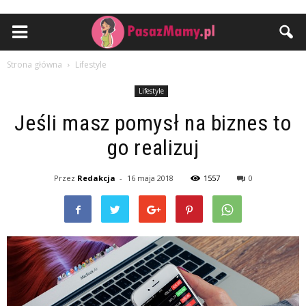
Strona główna
Lifestyle
Lifestyle
Jeśli masz pomysł na biznes to
go realizuj
Przez
Redakcja
-
16 maja 2018
1557
0