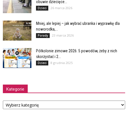
obuwie dziecięce...
26 marca 2026
Dzieci
Mniej, ale lepiej – jak wybrać ubranka i wyprawkę dla
noworodka,...
23 marca 2026
Porady
Półkolonie zimowe 2026: 5 powodów, żeby z nich
skorzystać i 2...
8 grudnia 2025
Dzieci
Kategorie
Kategorie