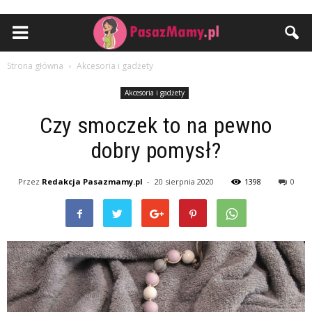
Strona główna
Akcesoria i gadżety
Akcesoria i gadżety
Czy smoczek to na pewno
dobry pomysł?
Przez
Redakcja Pasazmamy.pl
-
20 sierpnia 2020
1398
0