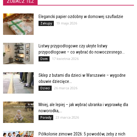
ZOBACZ TEŻ
Elegancki papier ozdobny w domowej szufladzie
19 maja 2026
Zakupy
Listwy przypodłogowe czy ukryte listwy
przypodłogowe – co wybrać do nowoczesnego...
17 kwietnia 2026
Dom
Sklep z butami dla dzieci w Warszawie – wygodne
obuwie dziecięce...
26 marca 2026
Dzieci
Mniej, ale lepiej – jak wybrać ubranka i wyprawkę dla
noworodka,...
23 marca 2026
Porady
Półkolonie zimowe 2026: 5 powodów, żeby z nich