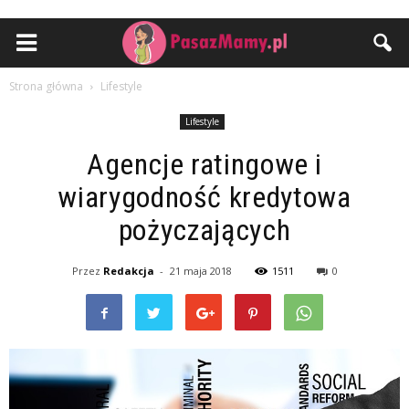
Strona główna
Lifestyle
Lifestyle
Agencje ratingowe i
wiarygodność kredytowa
pożyczających
Przez
Redakcja
-
21 maja 2018
1511
0