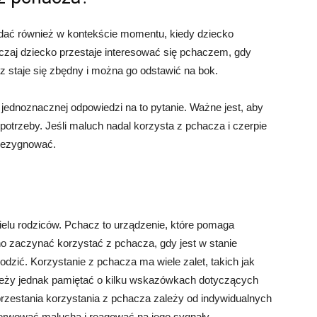
adać również w kontekście momentu, kiedy dziecko
zaj dziecko przestaje interesować się pchaczem, gdy
 staje się zbędny i można go odstawić na bok.
 jednoznacznej odpowiedzi na to pytanie. Ważne jest, aby
otrzeby. Jeśli maluch nadal korzysta z pchacza i czerpie
 rezygnować.
wielu rodziców. Pchacz to urządzenie, które pomaga
 zaczynać korzystać z pchacza, gdy jest w stanie
dzić. Korzystanie z pchacza ma wiele zalet, takich jak
ależy jednak pamiętać o kilku wskazówkach dotyczących
zestania korzystania z pchacza zależy od indywidualnych
serwować malucha i reagować na jego sygnały.