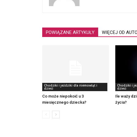
POWIĄZANE ARTYKUŁY
WIĘCEJ OD AUT
Chodziki i jeździki dla niemowląt i
Chodziki i je
dzieci
dzieci
Co może niepokoić u 3
Ile waży dz
miesięcznego dziecka?
życia?