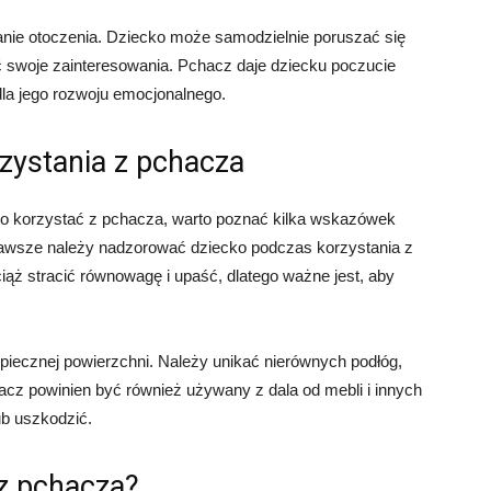
nie otoczenia. Dziecko może samodzielnie poruszać się
ć swoje zainteresowania. Pchacz daje dziecku poczucie
dla jego rozwoju emocjonalnego.
zystania z pchacza
to korzystać z pchacza, warto poznać kilka wskazówek
zawsze należy nadzorować dziecko podczas korzystania z
ąż stracić równowagę i upaść, dlatego ważne jest, aby
iecznej powierzchni. Należy unikać nierównych podłóg,
cz powinien być również używany z dala od mebli i innych
ub uszkodzić.
 z pchacza?