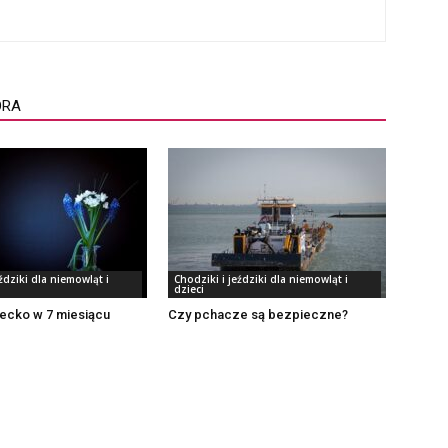
ORA
ździki dla niemowląt i
Chodziki i jeździki dla niemowląt i
dzieci
iecko w 7 miesiącu
Czy pchacze są bezpieczne?