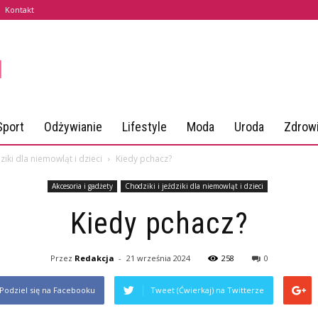
Kontakt
Sport
Odżywianie
Lifestyle
Moda
Uroda
Zdrow
ziki dla niemowląt i dzieci
Kiedy pchacz?
Akcesoria i gadżety
Chodziki i jeździki dla niemowląt i dzieci
Kiedy pchacz?
Przez
Redakcja
-
21 września 2024
258
0
Podziel się na Facebooku
Tweet (Ćwierkaj) na Twitterze