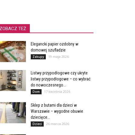
ZOBACZ TEŻ
Elegancki papier ozdobny w
domowej szufladzie
19 maja 2026
Zakupy
Listwy przypodłogowe czy ukryte
listwy przypodłogowe – co wybrać
do nowoczesnego...
17 kwietnia 2026
Dom
Sklep z butami dla dzieci w
Warszawie – wygodne obuwie
dziecięce...
26 marca 2026
Dzieci