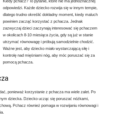
Kiedy pchacz? To pytanie, które nie ma jednoznacznej
odpowiedzi. Każde dziecko rozwija się w innym tempie,
dlatego trudno określić dokładny moment, kiedy maluch
powinien zacząć korzystać z pchacza. Jednak
zazwyczaj dzieci zaczynają interesować się pchaczem
w okolicach 8-10 miesiąca życia, gdy są już w stanie
utrzymać równowagę i próbują samodzielnie chodzić.
Ważne jest, aby dziecko miało wystarczającą siłę i
kontrolę nad mięśniami nóg, aby móc poruszać się za
pomocą pchacza.
cza
adać, ponieważ korzystanie z pchacza ma wiele zalet. Po
nym dziecka. Dziecko ucząc się poruszać nóżkami,
uchową. Pchacz również pomaga w rozwijaniu równowagi i
ia.