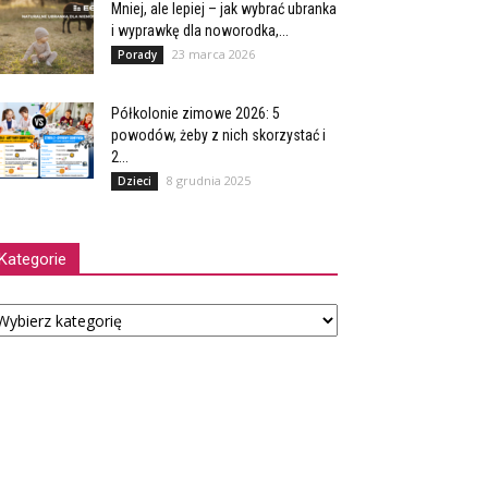
Mniej, ale lepiej – jak wybrać ubranka
i wyprawkę dla noworodka,...
23 marca 2026
Porady
Półkolonie zimowe 2026: 5
powodów, żeby z nich skorzystać i
2...
8 grudnia 2025
Dzieci
Kategorie
tegorie