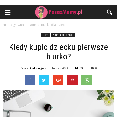
Strona główna
Dom
Biurka dla dzieci
Dom
Biurka dla dzieci
Kiedy kupic dziecku pierwsze
biurko?
Przez
Redakcja
-
19 lutego 2024
308
0