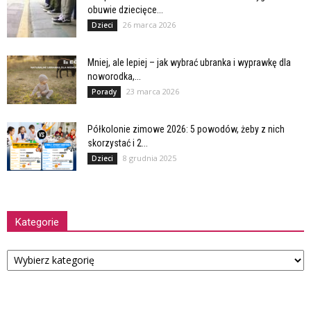
obuwie dziecięce...
26 marca 2026
Dzieci
Mniej, ale lepiej – jak wybrać ubranka i wyprawkę dla
noworodka,...
23 marca 2026
Porady
Półkolonie zimowe 2026: 5 powodów, żeby z nich
skorzystać i 2...
8 grudnia 2025
Dzieci
Kategorie
Kategorie