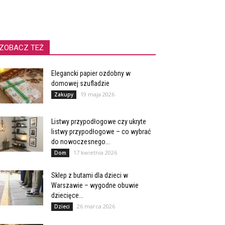
ZOBACZ TEŻ
Elegancki papier ozdobny w
domowej szufladzie
19 maja 2026
Zakupy
Listwy przypodłogowe czy ukryte
listwy przypodłogowe – co wybrać
do nowoczesnego...
17 kwietnia 2026
Dom
Sklep z butami dla dzieci w
Warszawie – wygodne obuwie
dziecięce...
26 marca 2026
Dzieci