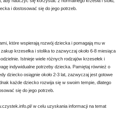
 aby nauczyć się korzystać z normalnego krzesła i stołu,
ecka i dostosować się do jego potrzeb.
lami, które wspierają rozwój dziecka i pomagają mu w
akup krzesełka i stolika to zazwyczaj około 6-8 miesiąca
dzielnie. Istnieje wiele różnych rodzajów krzesełek i
wagę indywidualne potrzeby dziecka. Pamiętaj również o
dy dziecko osiągnie około 2-3 lat, zazwyczaj jest gotowe
ednak każde dziecko rozwija się w swoim tempie, dlatego
osować się do jego potrzeb.
zystek.info.pl/ w celu uzyskania informacji na temat