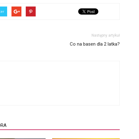
ter
Następny artykuł
Co na basen dla 2 latka?
ORA