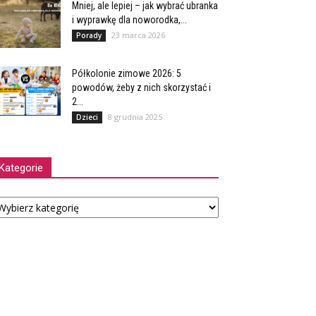
Mniej, ale lepiej – jak wybrać ubranka
i wyprawkę dla noworodka,...
23 marca 2026
Porady
Półkolonie zimowe 2026: 5
powodów, żeby z nich skorzystać i
2...
8 grudnia 2025
Dzieci
Kategorie
tegorie