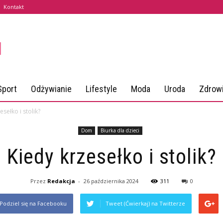
Kontakt
Sport
Odżywianie
Lifestyle
Moda
Uroda
Zdrow
esełko i stolik?
Dom
Biurka dla dzieci
Kiedy krzesełko i stolik?
Przez
Redakcja
-
26 października 2024
311
0
Podziel się na Facebooku
Tweet (Ćwierkaj) na Twitterze