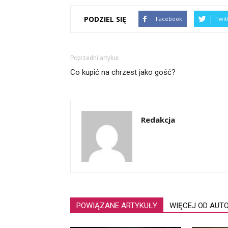
PODZIEL SIĘ
Facebook
Twit
Poprzedni artykuł
Co kupić na chrzest jako gość?
Redakcja
POWIĄZANE ARTYKUŁY
WIĘCEJ OD AUT