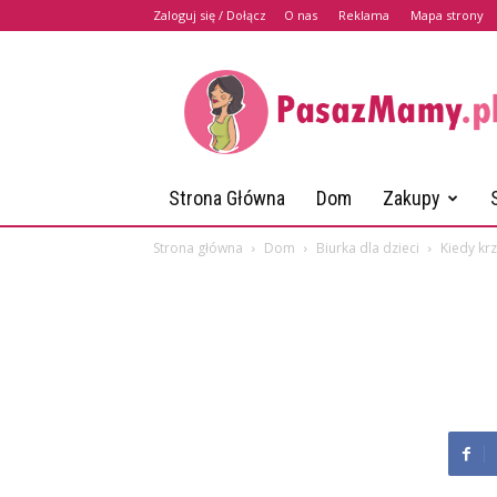
Zaloguj się / Dołącz
O nas
Reklama
Mapa strony
PasazMamy.pl
Strona Główna
Dom
Zakupy
Strona główna
Dom
Biurka dla dzieci
Kiedy krz