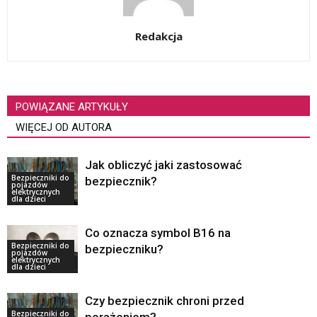
Redakcja
POWIĄZANE ARTYKUŁY
WIĘCEJ OD AUTORA
Jak obliczyć jaki zastosować
Bezpieczniki do
bezpiecznik?
pojazdów
elektrycznych
dla dzieci
Co oznacza symbol B16 na
Bezpieczniki do
bezpieczniku?
pojazdów
elektrycznych
dla dzieci
Czy bezpiecznik chroni przed
Bezpieczniki do
porażeniem?