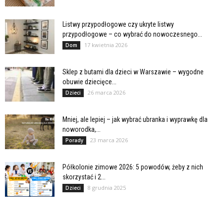
Listwy przypodłogowe czy ukryte listwy
przypodłogowe – co wybrać do nowoczesnego...
17 kwietnia 2026
Dom
Sklep z butami dla dzieci w Warszawie – wygodne
obuwie dziecięce...
26 marca 2026
Dzieci
Mniej, ale lepiej – jak wybrać ubranka i wyprawkę dla
noworodka,...
23 marca 2026
Porady
Półkolonie zimowe 2026: 5 powodów, żeby z nich
skorzystać i 2...
8 grudnia 2025
Dzieci