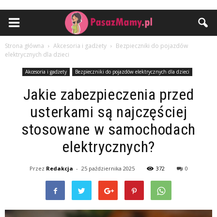
Strona główna
Akcesoria i gadżety
Bezpieczniki do pojazdów
elektrycznych dla dzieci
Akcesoria i gadżety
Bezpieczniki do pojazdów elektrycznych dla dzieci
Jakie zabezpieczenia przed
usterkami są najczęściej
stosowane w samochodach
elektrycznych?
Przez
Redakcja
-
25 października 2025
372
0