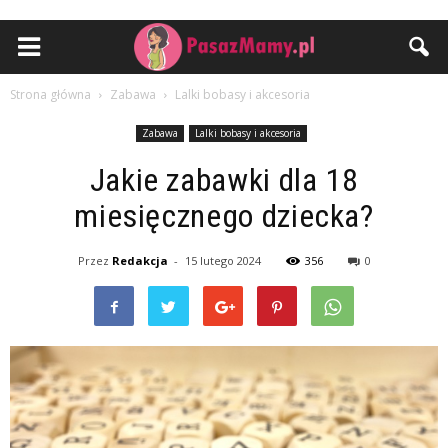
Strona główna
Zabawa
Lalki bobasy i akcesoria
Zabawa
Lalki bobasy i akcesoria
Jakie zabawki dla 18
miesięcznego dziecka?
Przez
Redakcja
-
15 lutego 2024
356
0