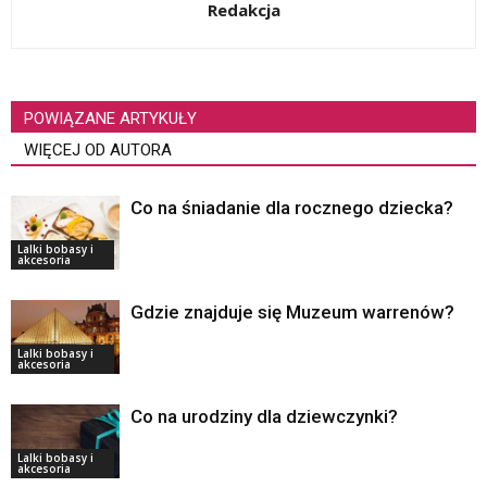
Redakcja
POWIĄZANE ARTYKUŁY
WIĘCEJ OD AUTORA
Co na śniadanie dla rocznego dziecka?
Lalki bobasy i
akcesoria
Gdzie znajduje się Muzeum warrenów?
Lalki bobasy i
akcesoria
Co na urodziny dla dziewczynki?
Lalki bobasy i
akcesoria