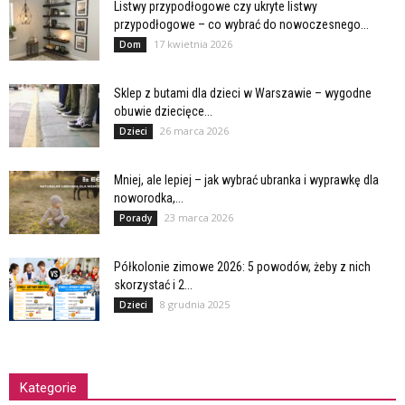
Listwy przypodłogowe czy ukryte listwy
przypodłogowe – co wybrać do nowoczesnego...
17 kwietnia 2026
Dom
Sklep z butami dla dzieci w Warszawie – wygodne
obuwie dziecięce...
26 marca 2026
Dzieci
Mniej, ale lepiej – jak wybrać ubranka i wyprawkę dla
noworodka,...
23 marca 2026
Porady
Półkolonie zimowe 2026: 5 powodów, żeby z nich
skorzystać i 2...
8 grudnia 2025
Dzieci
Kategorie