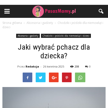
Strona główna
Akcesoria i gadżety
Chodziki i jeździki dla niemowląt i
dzieci
Akcesoria i gadżety
Chodziki i jeździki dla niemowląt i dzieci
Jaki wybrać pchacz dla
dziecka?
Przez
Redakcja
-
26 kwietnia 2025
208
0