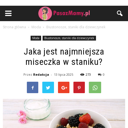
Strona główna
Moda
Biustonosze, staniki dla dziewczynek
Moda
Biustonosze, staniki dla dziewczynek
Jaka jest najmniejsza
miseczka w staniku?
Przez
Redakcja
-
13 lipca 2025
273
0