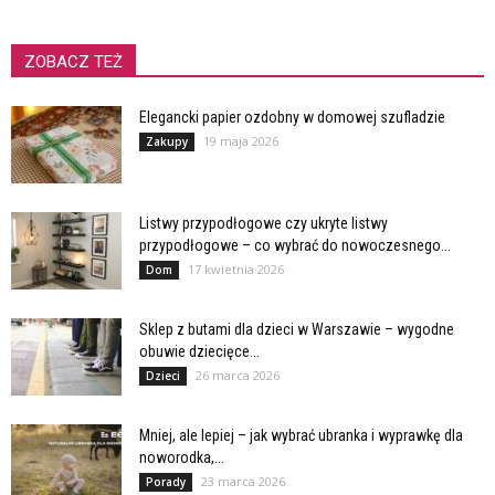
ZOBACZ TEŻ
Elegancki papier ozdobny w domowej szufladzie
19 maja 2026
Zakupy
Listwy przypodłogowe czy ukryte listwy
przypodłogowe – co wybrać do nowoczesnego...
17 kwietnia 2026
Dom
Sklep z butami dla dzieci w Warszawie – wygodne
obuwie dziecięce...
26 marca 2026
Dzieci
Mniej, ale lepiej – jak wybrać ubranka i wyprawkę dla
noworodka,...
23 marca 2026
Porady