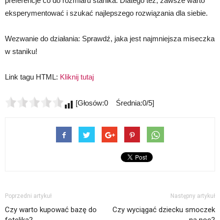
preferencje co do rozmiaru stanika. Dlatego też, zawsze warto
eksperymentować i szukać najlepszego rozwiązania dla siebie.
Wezwanie do działania: Sprawdź, jaka jest najmniejsza miseczka
w staniku!
Link tagu HTML:
Kliknij tutaj
[Głosów:0 Średnia:0/5]
Poprzedni artykuł
Następny artykuł
Czy warto kupować bazę do
Czy wyciągać dziecku smoczek
fotelika?
na noc?