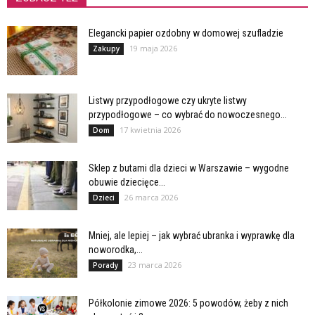
Elegancki papier ozdobny w domowej szufladzie
19 maja 2026
Zakupy
Listwy przypodłogowe czy ukryte listwy
przypodłogowe – co wybrać do nowoczesnego...
17 kwietnia 2026
Dom
Sklep z butami dla dzieci w Warszawie – wygodne
obuwie dziecięce...
26 marca 2026
Dzieci
Mniej, ale lepiej – jak wybrać ubranka i wyprawkę dla
noworodka,...
23 marca 2026
Porady
Półkolonie zimowe 2026: 5 powodów, żeby z nich