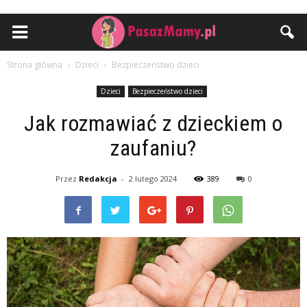
Strona główna
Dzieci
Bezpieczeństwo dzieci
Dzieci
Bezpieczeństwo dzieci
Jak rozmawiać z dzieckiem o
zaufaniu?
Przez
Redakcja
-
2 lutego 2024
389
0