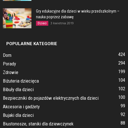
Gry edukacyjne dla dzieci w wieku przedszkolnym –
nauka poprzez zabawę
3 kwietnia 2019
Dzieci
POPULARNE KATEGORIE
424
Dom
294
Porady
199
Zdrowie
104
Biżuteria dziecięca
102
Bibuły dla dzieci
100
Bezpieczniki do pojazdów elektrycznych dla dzieci
99
Akcesoria i gadżety
92
Bujaki dla dzieci
88
Biustonosze, staniki dla dziewczynek