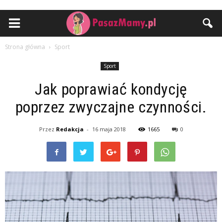
Strona główna
Sport
Sport
Jak poprawiać kondycję
poprzez zwyczajne czynności.
Przez
Redakcja
-
16 maja 2018
1665
0