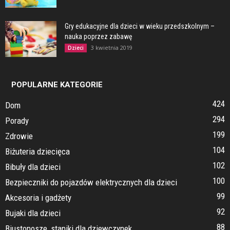
Gry edukacyjne dla dzieci w wieku przedszkolnym –
nauka poprzez zabawę
3 kwietnia 2019
Dzieci
POPULARNE KATEGORIE
424
Dom
294
Porady
199
Zdrowie
104
Biżuteria dziecięca
102
Bibuły dla dzieci
100
Bezpieczniki do pojazdów elektrycznych dla dzieci
99
Akcesoria i gadżety
92
Bujaki dla dzieci
88
Biustonosze, staniki dla dziewczynek