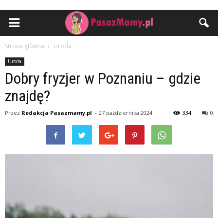
Strona główna
Uroda
Uroda
Dobry fryzjer w Poznaniu – gdzie
znajdę?
Przez
Redakcja Pasazmamy.pl
-
27 października 2024
334
0