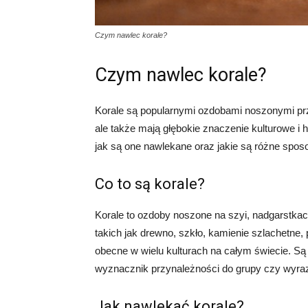
Czym nawlec korale?
Czym nawlec korale?
Korale są popularnymi ozdobami noszonymi prze
ale także mają głębokie znaczenie kulturowe i 
jak są one nawlekane oraz jakie są różne sposob
Co to są korale?
Korale to ozdoby noszone na szyi, nadgarstka
takich jak drewno, szkło, kamienie szlachetne, p
obecne w wielu kulturach na całym świecie. S
wyznacznik przynależności do grupy czy wyraz
Jak nawlekać korale?