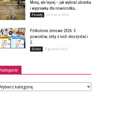
Mniej, ale lepiej – jak wybrać ubranka
i wyprawkę dla noworodka,...
23 marca 2026
Porady
Półkolonie zimowe 2026: 5
powodów, żeby z nich skorzystać i
2...
8 grudnia 2025
Dzieci
Kategorie
tegorie