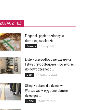
ZOBACZ TEŻ
Elegancki papier ozdobny w
domowej szufladzie
19 maja 2026
Zakupy
Listwy przypodłogowe czy ukryte
listwy przypodłogowe – co wybrać
do nowoczesnego...
17 kwietnia 2026
Dom
Sklep z butami dla dzieci w
Warszawie – wygodne obuwie
dziecięce...
26 marca 2026
Dzieci