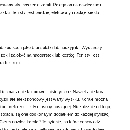
owany styl noszenia korali. Polega on na nawleczaniu
zku. Ten styl jest bardziej efektowny i nadaje się do
b kostkach jako bransoletki lub naszyjniki. Wystarczy
ek i założyć na nadgarstek lub kostkę. Ten styl jest
ru do stroju.
ie znaczenie kulturowe i historyczne. Nawlekanie korali
cyzji, ale efekt końcowy jest warty wysiłku. Korale można
od preferencji i stylu osoby noszącej. Niezależnie od tego,
ostkach, są one doskonałym dodatkiem do każdej stylizacji
 Czym nawlec korale? To pytanie, na które odpowiedź
est to, że korale są wyjątkowymi ozdobami, które dodają