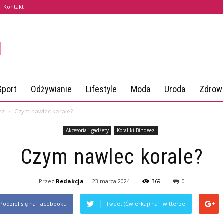
Kontakt
Sport
Odżywianie
Lifestyle
Moda
Uroda
Zdrow
ez
Czym nawlec korale?
Akcesoria i gadżety
Koraliki Bindeez
Czym nawlec korale?
Przez
Redakcja
-
23 marca 2024
369
0
Podziel się na Facebooku
Tweet (Ćwierkaj) na Twitterze