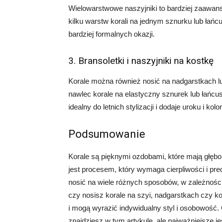
Wielowarstwowe naszyjniki to bardziej zaawans
kilku warstw korali na jednym sznurku lub łańcus
bardziej formalnych okazji.
3. Bransoletki i naszyjniki na kostkę
Korale można również nosić na nadgarstkach lu
nawlec korale na elastyczny sznurek lub łańcusz
idealny do letnich stylizacji i dodaje uroku i kolo
Podsumowanie
Korale są pięknymi ozdobami, które mają głębok
jest procesem, który wymaga cierpliwości i pre
nosić na wiele różnych sposobów, w zależności 
czy nosisz korale na szyi, nadgarstkach czy k
i mogą wyrazić indywidualny styl i osobowość.
znajdziesz w tym artykule, ale najważniejsze j