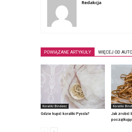
Redakcja
POWIĄZANE ARTYKUŁY
WIĘCEJ OD AUT
Koraliki Bindeez
Koraliki Bin
Gdzie kupić koraliki Pyssla?
Jak zrobić 
początkują