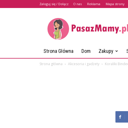
Zaloguj się / Dołącz
O nas
Reklama
Mapa strony
PasazMamy.pl
Strona Główna
Dom
Zakupy
Strona główna
Akcesoria i gadżety
Koraliki Binde