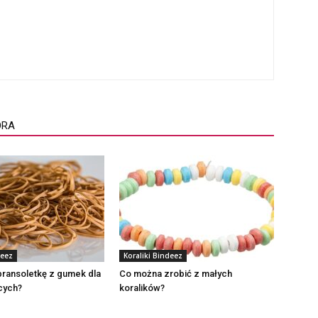
ORA
deez
Koraliki Bindeez
bransoletkę z gumek dla
Co można zrobić z małych
cych?
koralików?