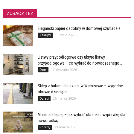
ZOBACZ TEŻ
Elegancki papier ozdobny w domowej szufladzie
19 maja 2026
Zakupy
Listwy przypodłogowe czy ukryte listwy
przypodłogowe – co wybrać do nowoczesnego...
17 kwietnia 2026
Dom
Sklep z butami dla dzieci w Warszawie – wygodne
obuwie dziecięce...
26 marca 2026
Dzieci
Mniej, ale lepiej – jak wybrać ubranka i wyprawkę dla
noworodka,...
23 marca 2026
Porady