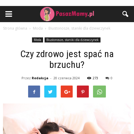
Strona główna
Moda
Biustonosze, staniki dla dziewczynek
Moda
Biustonosze, staniki dla dziewczynek
Czy zdrowo jest spać na
brzuchu?
Przez
Redakcja
-
20 czerwca 2024
273
0