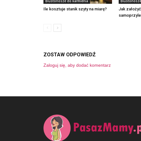
Biustonosze do karmienia
Biustonosze
Ile kosztuje stanik szyty na miarę?
Jak założyć
samoprzyle
ZOSTAW ODPOWIEDŹ
Zaloguj się, aby dodać komentarz