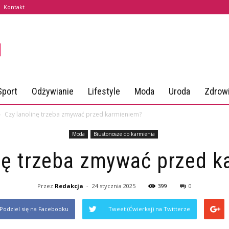
Kontakt
Sport
Odżywianie
Lifestyle
Moda
Uroda
Zdrow
Czy lanolinę trzeba zmywać przed karmieniem?
Moda
Biustonosze do karmienia
nę trzeba zmywać przed 
Przez
Redakcja
-
24 stycznia 2025
399
0
Podziel się na Facebooku
Tweet (Ćwierkaj) na Twitterze