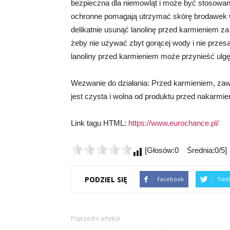
bezpieczna dla niemowląt i może być stosowana
ochronne pomagają utrzymać skórę brodawek w 
delikatnie usunąć lanolinę przed karmieniem za
żeby nie używać zbyt gorącej wody i nie prze
lanoliny przed karmieniem może przynieść ulgę
Wezwanie do działania: Przed karmieniem, zaws
jest czysta i wolna od produktu przed nakarmi
Link tagu HTML:
https://www.eurochance.pl/
[Głosów:0 Średnia:0/5]
PODZIEL SIĘ
Facebook
Twit
Poprzedni artykuł