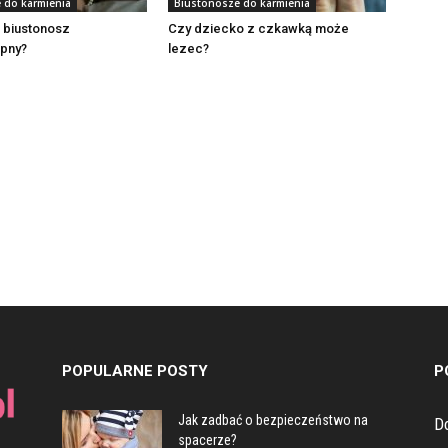
 do karmienia
Biustonosze do karmienia
 biustonosz
Czy dziecko z czkawką może
pny?
lezec?
POPULARNE POSTY
P
Jak zadbać o bezpieczeństwo na
D
spacerze?