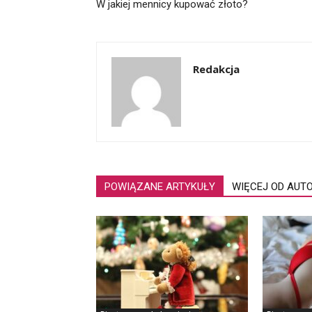
W jakiej mennicy kupować złoto?
Redakcja
POWIĄZANE ARTYKUŁY
WIĘCEJ OD AUT