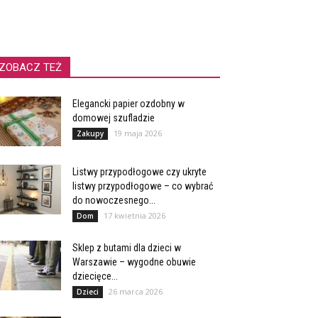
ZOBACZ TEŻ
Elegancki papier ozdobny w
domowej szufladzie
19 maja 2026
Zakupy
Listwy przypodłogowe czy ukryte
listwy przypodłogowe – co wybrać
do nowoczesnego...
17 kwietnia 2026
Dom
Sklep z butami dla dzieci w
Warszawie – wygodne obuwie
dziecięce...
26 marca 2026
Dzieci