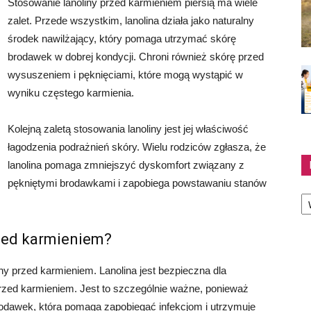
Stosowanie lanoliny przed karmieniem piersią ma wiele
zalet. Przede wszystkim, lanolina działa jako naturalny
środek nawilżający, który pomaga utrzymać skórę
brodawek w dobrej kondycji. Chroni również skórę przed
wysuszeniem i pęknięciami, które mogą wystąpić w
wyniku częstego karmienia.
Kolejną zaletą stosowania lanoliny jest jej właściwość
łagodzenia podrażnień skóry. Wielu rodziców zgłasza, że
lanolina pomaga zmniejszyć dyskomfort związany z
pękniętymi brodawkami i zapobiega powstawaniu stanów
Ka
rzed karmieniem?
ny przed karmieniem. Lanolina jest bezpieczna dla
przed karmieniem. Jest to szczególnie ważne, ponieważ
rodawek, która pomaga zapobiegać infekcjom i utrzymuje