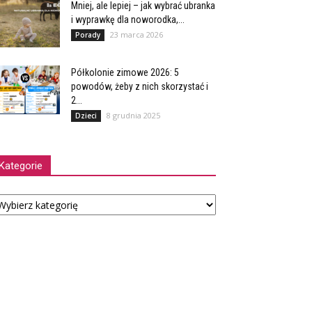
Mniej, ale lepiej – jak wybrać ubranka
i wyprawkę dla noworodka,...
23 marca 2026
Porady
Półkolonie zimowe 2026: 5
powodów, żeby z nich skorzystać i
2...
8 grudnia 2025
Dzieci
Kategorie
tegorie