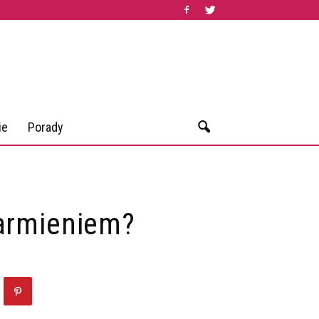
ie
Porady
karmieniem?