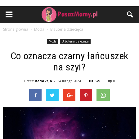
Strona główna
Moda
Biżuteria dziecięca
Moda
Biżuteria dziecięca
Co oznacza czarny łańcuszek
na szyi?
Przez
Redakcja
-
24 lutego 2024
349
0