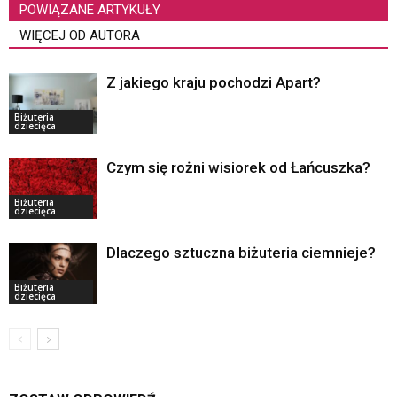
POWIĄZANE ARTYKUŁY
WIĘCEJ OD AUTORA
Z jakiego kraju pochodzi Apart?
Biżuteria
dziecięca
Czym się rożni wisiorek od Łańcuszka?
Biżuteria
dziecięca
Dlaczego sztuczna biżuteria ciemnieje?
Biżuteria
dziecięca