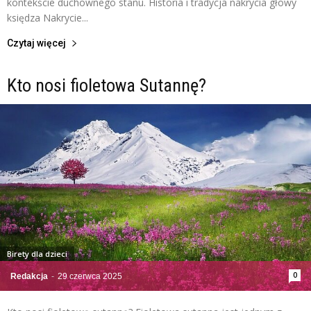
kontekście duchownego stanu. Historia i tradycja nakrycia głowy
księdza Nakrycie...
Czytaj więcej
Kto nosi fioletowa Sutannę?
Birety dla dzieci
0
Redakcja
-
29 czerwca 2025