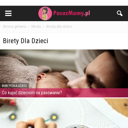
Strona główna
Moda
Birety dla dzieci
Birety Dla Dzieci
BIRETY DLA DZIECI
Co kupić dzieciom na pasowanie?