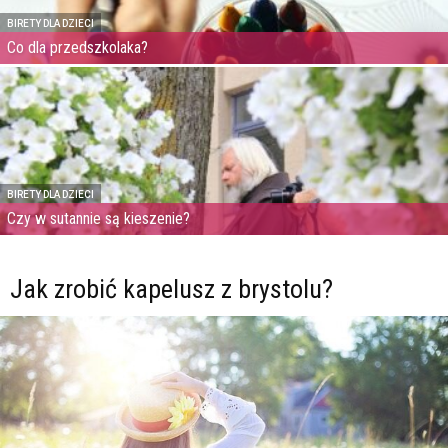
BIRETY DLA DZIECI
Co dla przedszkolaka?
BIRETY DLA DZIECI
Czy w sutannie są kieszenie?
Jak zrobić kapelusz z brystolu?