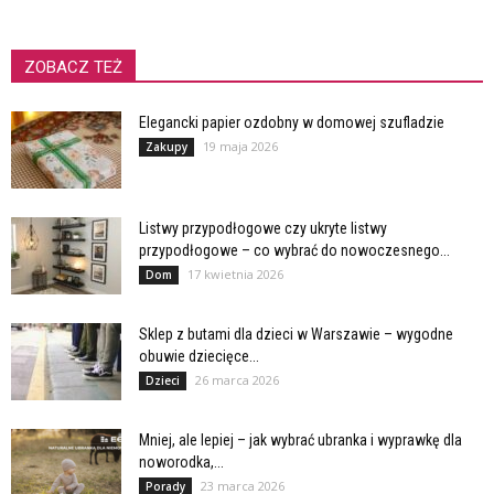
ZOBACZ TEŻ
Elegancki papier ozdobny w domowej szufladzie
19 maja 2026
Zakupy
Listwy przypodłogowe czy ukryte listwy
przypodłogowe – co wybrać do nowoczesnego...
17 kwietnia 2026
Dom
Sklep z butami dla dzieci w Warszawie – wygodne
obuwie dziecięce...
26 marca 2026
Dzieci
Mniej, ale lepiej – jak wybrać ubranka i wyprawkę dla
noworodka,...
23 marca 2026
Porady