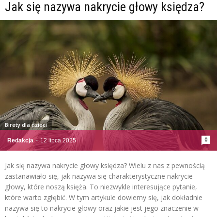
Jak się nazywa nakrycie głowy księdza?
Birety dla dzieci
0
Redakcja
-
12 lipca 2025
Jak się nazywa nakrycie głowy księdza? Wielu z nas z pewnością
zastanawiało się, jak nazywa się charakterystyczne nakrycie
głowy, które noszą księża. To niezwykle interesujące pytanie,
które warto zgłębić. W tym artykule dowiemy się, jak dokładnie
nazywa się to nakrycie głowy oraz jakie jest jego znaczenie w