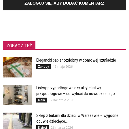
ZALOGUJ SIĘ, ABY DODAĆ KOMENTARZ
ZOBACZ TEŻ
Elegancki papier ozdobny w domowej szufladzie
19 maja 2026
Zakupy
Listwy przypodłogowe czy ukryte listwy
przypodłogowe – co wybrać do nowoczesnego...
17 kwietnia 2026
Dom
Sklep z butami dla dzieci w Warszawie – wygodne
obuwie dziecięce...
26 marca 2026
Dzieci