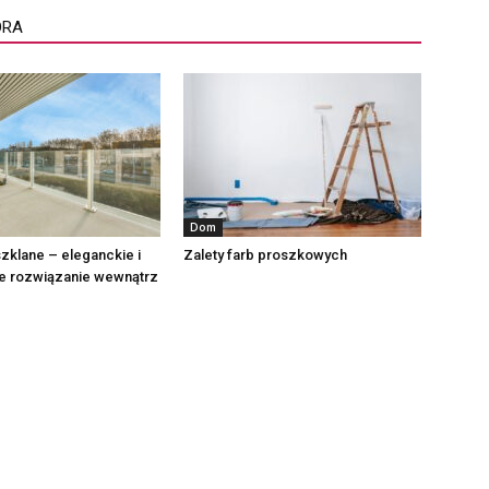
ORA
Dom
szklane – eleganckie i
Zalety farb proszkowych
ne rozwiązanie wewnątrz