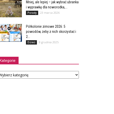
Mniej, ale lepiej – jak wybrać ubranka
i wyprawkę dla noworodka,...
23 marca 2026
Porady
Półkolonie zimowe 2026: 5
powodów, żeby z nich skorzystać i
2...
8 grudnia 2025
Dzieci
Kategorie
tegorie