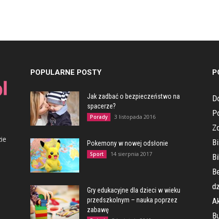
POPULARNE POSTY
P
Jak zadbać o bezpieczeństwo na
D
spacerze?
P
3 listopada 2016
Porady
Z
ie
Bi
Pokemony w nowej odsłonie
14 sierpnia 2017
Sport
Bi
Be
dz
Gry edukacyjne dla dzieci w wieku
przedszkolnym – nauka poprzez
Ak
zabawę
Bu