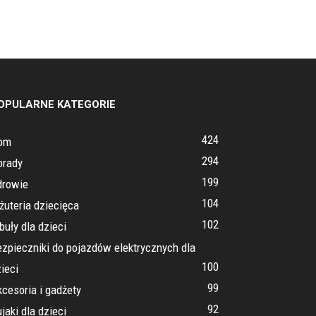
OPULARNE KATEGORIE
424
om
294
orady
199
drowie
104
żuteria dziecięca
102
buły dla dzieci
zpieczniki do pojazdów elektrycznych dla
100
ieci
99
cesoria i gadżety
92
jaki dla dzieci