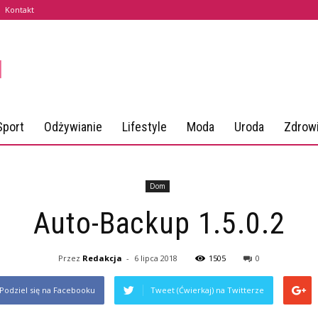
Kontakt
Sport
Odżywianie
Lifestyle
Moda
Uroda
Zdrow
Dom
Auto-Backup 1.5.0.2
Przez
Redakcja
-
6 lipca 2018
1505
0
Podziel się na Facebooku
Tweet (Ćwierkaj) na Twitterze