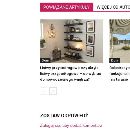
POWIĄZANE ARTYKUŁY
WIĘCEJ OD AUT
Dom
Dom
Listwy przypodłogowe czy ukryte
Balustrady 
listwy przypodłogowe – co wybrać
funkcjonal
do nowoczesnego wnętrza?
i na tarasie
ZOSTAW ODPOWIEDŹ
Zaloguj się, aby dodać komentarz