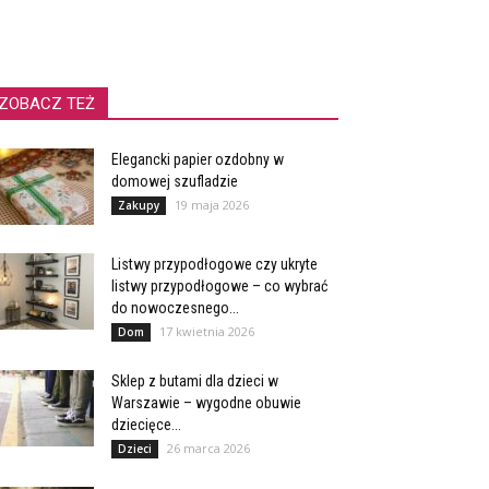
ZOBACZ TEŻ
Elegancki papier ozdobny w
domowej szufladzie
19 maja 2026
Zakupy
Listwy przypodłogowe czy ukryte
listwy przypodłogowe – co wybrać
do nowoczesnego...
17 kwietnia 2026
Dom
Sklep z butami dla dzieci w
Warszawie – wygodne obuwie
dziecięce...
26 marca 2026
Dzieci