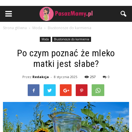
Strona główna
Moda
Biustonosze do karmienia
Moda
Biustonosze do karmienia
Po czym poznać że mleko
matki jest słabe?
Przez
Redakcja
-
8 stycznia 2025
257
0