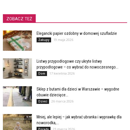
ZOBACZ TEŻ
Elegancki papier ozdobny w domowej szufladzie
19 maja 2026
Zakupy
Listwy przypodłogowe czy ukryte listwy
przypodłogowe – co wybrać do nowoczesnego...
17 kwietnia 2026
Dom
Sklep z butami dla dzieci w Warszawie – wygodne
obuwie dziecięce...
26 marca 2026
Dzieci
Mniej, ale lepiej – jak wybrać ubranka i wyprawkę dla
noworodka,...
23 marca 2026
Porady