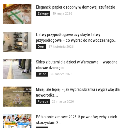
Elegancki papier ozdobny w domowej szufladzie
19 maja 2026
Zakupy
Listwy przypodłogowe czy ukryte listwy
przypodłogowe – co wybrać do nowoczesnego...
17 kwietnia 2026
Dom
Sklep z butami dla dzieci w Warszawie – wygodne
obuwie dziecięce...
26 marca 2026
Dzieci
Mniej, ale lepiej – jak wybrać ubranka i wyprawkę dla
noworodka,...
23 marca 2026
Porady
Półkolonie zimowe 2026: 5 powodów, żeby z nich
skorzystać i 2...