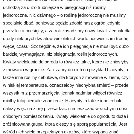
uchodzą za dużo trudniejsze w pielęgnacji niż rośliny
jednoroczne. Nic dziwnego – o roślinę jednoroczną nie musimy
specjalnie dbać, ponieważ będzie zdobić nasz ogród jedynie
przez kilka miesięcy, a za rok zasadzimy nowy kwiat. Jednak dla
urody niektórych kwiatów wieloletnich warto poświęcić im trochę
więcej czasu. Szczególnie, że ich pielęgnacja nie musi być dużo
bardziej wymagająca, niż pielęgnacja roślin jednorocznych.
Kwiaty wieloletnie do ogrodu to również takie, które nie zniosłyby
zimowania w gruncie. Zaliczamy do nich na przykład hiacynty, a
także inne rośliny cebulowe, dla których zimowanie w ziemi, czyli
w niskiej temperaturze, oznaczałoby niechybną śmierć – przede
wszystkim z przemarznięcia, jednak nadmiar wilgoci również
miałby tutaj niemałe znaczenie. Hiacynty, a także inne cebule,
należy więc na zimę przesadzać i umieszczać w suchym i dość
chłodnym pomieszczeniu. Kwiaty wieloletnie do ogrodu to duża i
zróżnicowana grupa, która cieszy się sporą popularnością. Jest
wśród nich wiele przepięknych okazów, które wypada znać