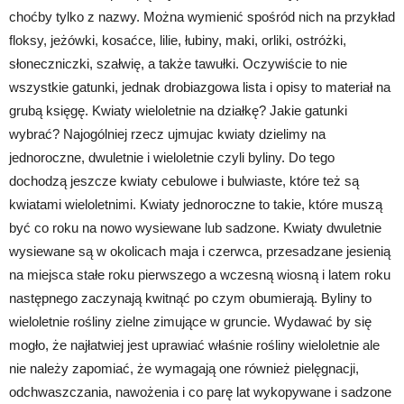
choćby tylko z nazwy. Można wymienić spośród nich na przykład
floksy, jeżówki, kosaćce, lilie, łubiny, maki, orliki, ostróżki,
słoneczniczki, szałwię, a także tawułki. Oczywiście to nie
wszystkie gatunki, jednak drobiazgowa lista i opisy to materiał na
grubą księgę. Kwiaty wieloletnie na działkę? Jakie gatunki
wybrać? Najogólniej rzecz ujmujac kwiaty dzielimy na
jednoroczne, dwuletnie i wieloletnie czyli byliny. Do tego
dochodzą jeszcze kwiaty cebulowe i bulwiaste, które też są
kwiatami wieloletnimi. Kwiaty jednoroczne to takie, które muszą
być co roku na nowo wysiewane lub sadzone. Kwiaty dwuletnie
wysiewane są w okolicach maja i czerwca, przesadzane jesienią
na miejsca stałe roku pierwszego a wczesną wiosną i latem roku
następnego zaczynają kwitnąć po czym obumierają. Byliny to
wieloletnie rośliny zielne zimujące w gruncie. Wydawać by się
mogło, że najłatwiej jest uprawiać właśnie rośliny wieloletnie ale
nie należy zapomiać, że wymagają one również pielęgnacji,
odchwaszczania, nawożenia i co parę lat wykopywane i sadzone