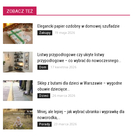
ZOBACZ TEŻ
Elegancki papier ozdobny w domowej szufladzie
19 maja 2026
Zakupy
Listwy przypodłogowe czy ukryte listwy
przypodłogowe – co wybrać do nowoczesnego...
17 kwietnia 2026
Dom
Sklep z butami dla dzieci w Warszawie – wygodne
obuwie dziecięce...
26 marca 2026
Dzieci
Mniej, ale lepiej – jak wybrać ubranka i wyprawkę dla
noworodka,...
23 marca 2026
Porady