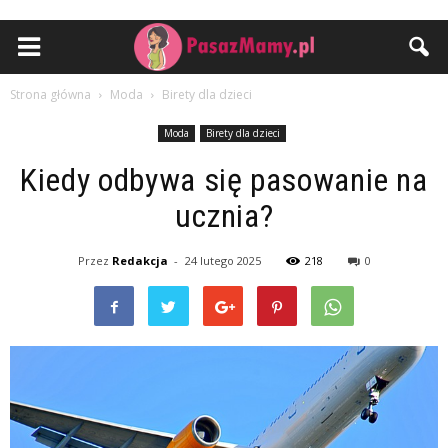
Strona główna
Moda
Birety dla dzieci
Moda
Birety dla dzieci
Kiedy odbywa się pasowanie na
ucznia?
Przez
Redakcja
-
24 lutego 2025
218
0