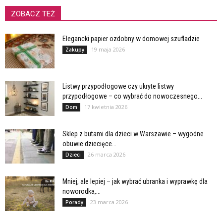
ZOBACZ TEŻ
Elegancki papier ozdobny w domowej szufladzie
19 maja 2026
Zakupy
Listwy przypodłogowe czy ukryte listwy
przypodłogowe – co wybrać do nowoczesnego...
17 kwietnia 2026
Dom
Sklep z butami dla dzieci w Warszawie – wygodne
obuwie dziecięce...
26 marca 2026
Dzieci
Mniej, ale lepiej – jak wybrać ubranka i wyprawkę dla
noworodka,...
23 marca 2026
Porady