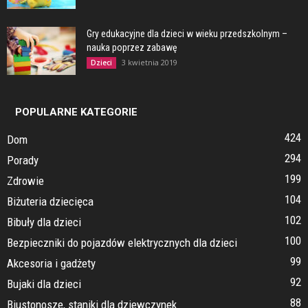
Gry edukacyjne dla dzieci w wieku przedszkolnym –
nauka poprzez zabawę
3 kwietnia 2019
Dzieci
POPULARNE KATEGORIE
424
Dom
294
Porady
199
Zdrowie
104
Biżuteria dziecięca
102
Bibuły dla dzieci
100
Bezpieczniki do pojazdów elektrycznych dla dzieci
99
Akcesoria i gadżety
92
Bujaki dla dzieci
88
Biustonosze, staniki dla dziewczynek