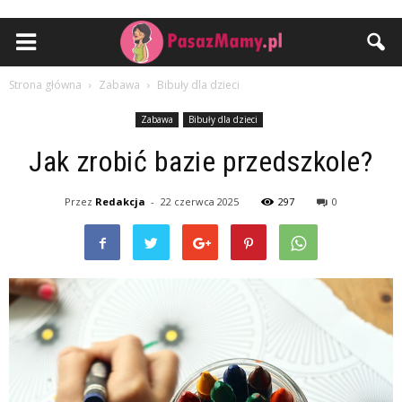
Strona główna
Zabawa
Bibuły dla dzieci
Zabawa
Bibuły dla dzieci
Jak zrobić bazie przedszkole?
Przez
Redakcja
-
22 czerwca 2025
297
0