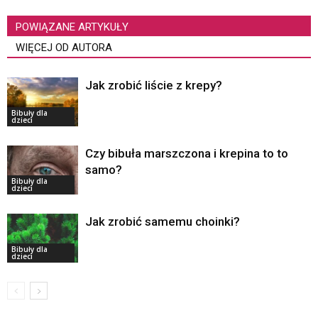
POWIĄZANE ARTYKUŁY
WIĘCEJ OD AUTORA
Jak zrobić liście z krepy?
Bibuły dla
dzieci
Czy bibuła marszczona i krepina to to
samo?
Bibuły dla
dzieci
Jak zrobić samemu choinki?
Bibuły dla
dzieci