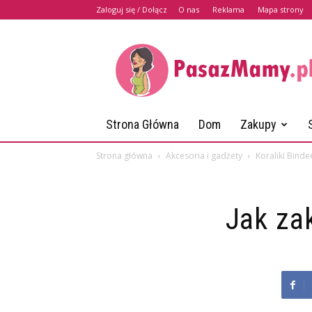
Zaloguj się / Dołącz
O nas
Reklama
Mapa strony
PasazMamy.pl
Strona Główna
Dom
Zakupy
Strona główna
Akcesoria i gadżety
Koraliki Binde
Jak za