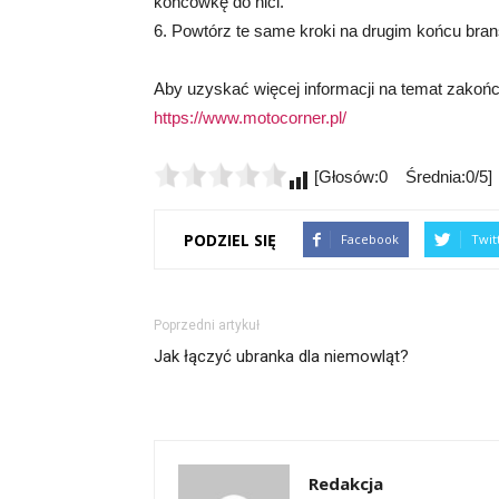
końcówkę do nici.
6. Powtórz te same kroki na drugim końcu brans
Aby uzyskać więcej informacji na temat zakończ
https://www.motocorner.pl/
[Głosów:0 Średnia:0/5]
PODZIEL SIĘ
Facebook
Twit
Poprzedni artykuł
Jak łączyć ubranka dla niemowląt?
Redakcja