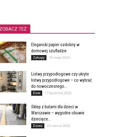
ZOBACZ TEŻ
Elegancki papier ozdobny w
domowej szufladzie
19 maja 2026
Zakupy
Listwy przypodłogowe czy ukryte
listwy przypodłogowe – co wybrać
do nowoczesnego...
17 kwietnia 2026
Dom
Sklep z butami dla dzieci w
Warszawie – wygodne obuwie
dziecięce...
26 marca 2026
Dzieci