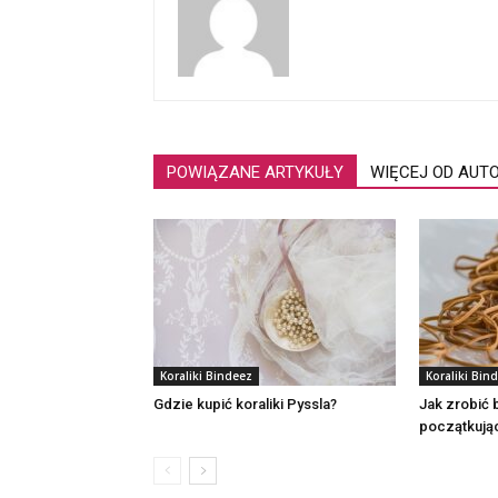
POWIĄZANE ARTYKUŁY
WIĘCEJ OD AUT
Koraliki Bindeez
Koraliki Bin
Gdzie kupić koraliki Pyssla?
Jak zrobić 
początkują