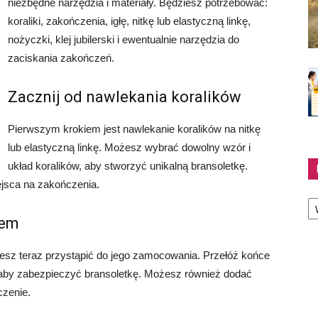
niezbędne narzędzia i materiały. Będziesz potrzebować:
koraliki, zakończenia, igłę, nitkę lub elastyczną linkę,
nożyczki, klej jubilerski i ewentualnie narzędzia do
zaciskania zakończeń.
Zacznij od nawlekania koralików
Pierwszym krokiem jest nawlekanie koralików na nitkę
lub elastyczną linkę. Możesz wybrać dowolny wzór i
układ koralików, aby stworzyć unikalną bransoletkę.
ejsca na zakończenia.
Ka
iem
żesz teraz przystąpić do jego zamocowania. Przełóż końce
, aby zabezpieczyć bransoletkę. Możesz również dodać
czenie.