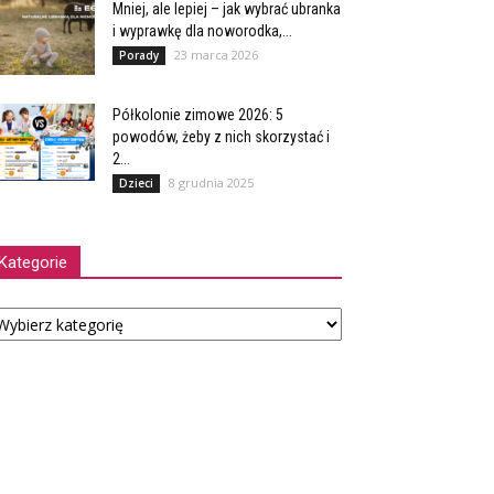
Mniej, ale lepiej – jak wybrać ubranka
i wyprawkę dla noworodka,...
23 marca 2026
Porady
Półkolonie zimowe 2026: 5
powodów, żeby z nich skorzystać i
2...
8 grudnia 2025
Dzieci
Kategorie
tegorie