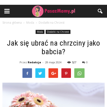
Strona główna
Moda
Dodatki na Chrzest
Moda
Dodatki na Chrzest
Jak się ubrać na chrzciny jako
babcia?
Przez
Redakcja
-
28 maja 2024
527
0