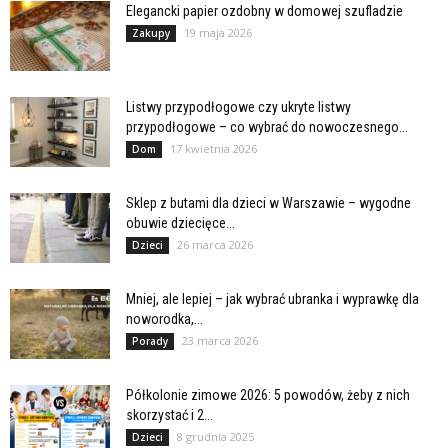
Elegancki papier ozdobny w domowej szufladzie
19 maja 2026
Zakupy
Listwy przypodłogowe czy ukryte listwy
przypodłogowe – co wybrać do nowoczesnego...
17 kwietnia 2026
Dom
Sklep z butami dla dzieci w Warszawie – wygodne
obuwie dziecięce...
26 marca 2026
Dzieci
Mniej, ale lepiej – jak wybrać ubranka i wyprawkę dla
noworodka,...
23 marca 2026
Porady
Półkolonie zimowe 2026: 5 powodów, żeby z nich
skorzystać i 2...
8 grudnia 2025
Dzieci