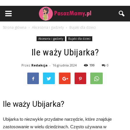
Strona główna
Akcesoria i gadżety
Bujaki dla dzieci
Akcesoria i gadżety
Bujaki dla dzieci
Ile waży Ubijarka?
Przez
Redakcja
-
16 grudnia 2024
199
0
Ile waży Ubijarka?
Ubijarka to niezwykle przydatne narzędzie, które znajduje
zastosowanie w wielu dziedzinach. Często używana w