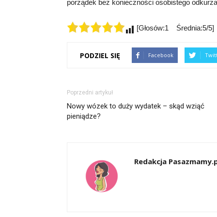
porządek bez konieczności osobistego odkurza
[Głosów:1 Średnia:5/5]
PODZIEL SIĘ
Facebook
Twit
Poprzedni artykuł
Nowy wózek to duży wydatek – skąd wziąć
pieniądze?
Redakcja Pasazmamy.p