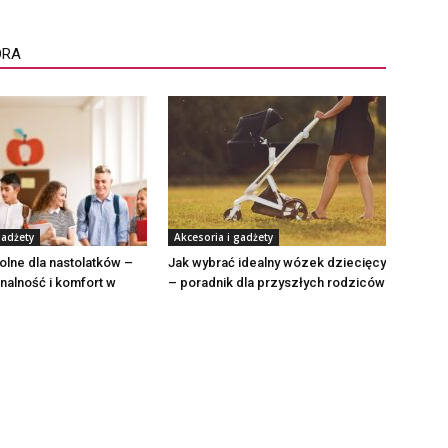
ORA
gadżety
Akcesoria i gadżety
olne dla nastolatków –
Jak wybrać idealny wózek dziecięcy
onalność i komfort w
– poradnik dla przyszłych rodziców