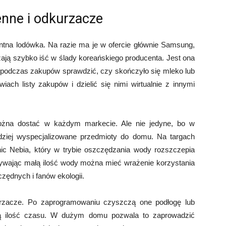
enne i odkurzacze
entna lodówka. Na razie ma je w ofercie głównie Samsung,
rzają szybko iść w ślady koreańskiego producenta. Jest ona
a podczas zakupów sprawdzić, czy skończyło się mleko lub
ach listy zakupów i dzielić się nimi wirtualnie z innymi
 można dostać w każdym markecie. Ale nie jedyne, bo w
dziej wyspecjalizowane przedmioty do domu. Na targach
nic Nebia, który w trybie oszczędzania wody rozszczepia
żywając małą ilość wody można mieć wrażenie korzystania
zędnych i fanów ekologii.
urzacze. Po zaprogramowaniu czyszczą one podłogę lub
tną ilość czasu. W dużym domu pozwala to zaprowadzić