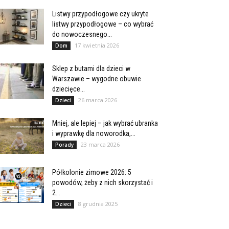
Listwy przypodłogowe czy ukryte
listwy przypodłogowe – co wybrać
do nowoczesnego...
17 kwietnia 2026
Dom
Sklep z butami dla dzieci w
Warszawie – wygodne obuwie
dziecięce...
26 marca 2026
Dzieci
Mniej, ale lepiej – jak wybrać ubranka
i wyprawkę dla noworodka,...
23 marca 2026
Porady
Półkolonie zimowe 2026: 5
powodów, żeby z nich skorzystać i
2...
8 grudnia 2025
Dzieci