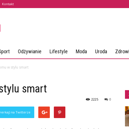
Kontakt
Sport
Odżywianie
Lifestyle
Moda
Uroda
Zdrow
mu w stylu smart
tylu smart
2225
0
ierkaj) na Twitterze