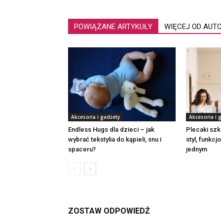
POWIĄZANE ARTYKUŁY
WIĘCEJ OD AUT
Akcesoria i gadżety
Akcesoria i 
Endless Hugs dla dzieci – jak
Plecaki szk
wybrać tekstylia do kąpieli, snu i
styl, funkcj
spaceru?
jednym
ZOSTAW ODPOWIEDŹ