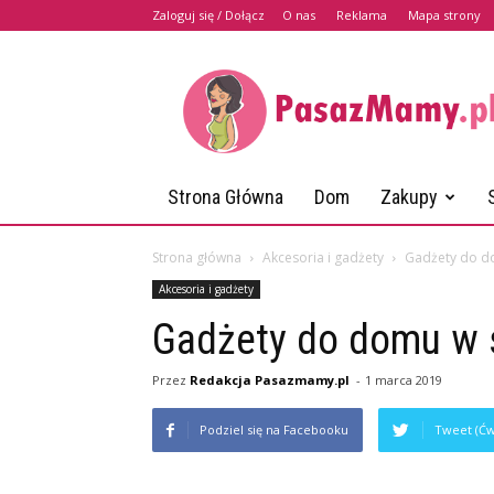
Zaloguj się / Dołącz
O nas
Reklama
Mapa strony
PasazMamy.pl
Strona Główna
Dom
Zakupy
Strona główna
Akcesoria i gadżety
Gadżety do do
Akcesoria i gadżety
Gadżety do domu w s
Przez
Redakcja Pasazmamy.pl
-
1 marca 2019
Podziel się na Facebooku
Tweet (Ćw