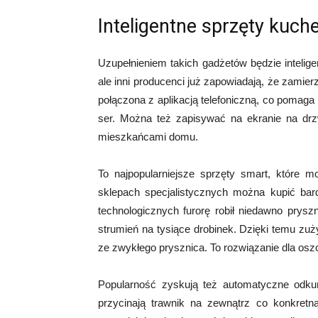
Inteligentne sprzęty kuch
Uzupełnieniem takich gadżetów będzie intelig
ale inni producenci już zapowiadają, że zamie
połączona z aplikacją telefoniczną, co pomag
ser. Można też zapisywać na ekranie na drzwi
mieszkańcami domu.
To najpopularniejsze sprzęty smart, które
sklepach specjalistycznych można kupić bar
technologicznych furorę robił niedawno prysz
strumień na tysiące drobinek. Dzięki temu zu
ze zwykłego prysznica. To rozwiązanie dla oszc
Popularność zyskują też automatyczne odk
przycinają trawnik na zewnątrz co konkre