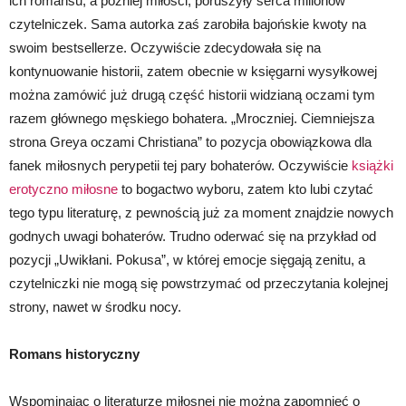
ich romansu, a później miłości, poruszyły serca milionów
czytelniczek. Sama autorka zaś zarobiła bajońskie kwoty na
swoim bestsellerze. Oczywiście zdecydowała się na
kontynuowanie historii, zatem obecnie w księgarni wysyłkowej
można zamówić już drugą część historii widzianą oczami tym
razem głównego męskiego bohatera. „Mroczniej. Ciemniejsza
strona Greya oczami Christiana” to pozycja obowiązkowa dla
fanek miłosnych perypetii tej pary bohaterów. Oczywiście
książki
erotyczno miłosne
to bogactwo wyboru, zatem kto lubi czytać
tego typu literaturę, z pewnością już za moment znajdzie nowych
godnych uwagi bohaterów. Trudno oderwać się na przykład od
pozycji „Uwikłani. Pokusa”, w której emocje sięgają zenitu, a
czytelniczki nie mogą się powstrzymać od przeczytania kolejnej
strony, nawet w środku nocy.
Romans historyczny
Wspominając o literaturze miłosnej nie można zapomnieć o