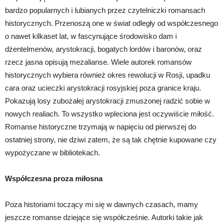
bardzo popularnych i lubianych przez czytelniczki romansach
historycznych. Przenoszą one w świat odległy od współczesnego
o nawet kilkaset lat, w fascynujące środowisko dam i
dżentelmenów, arystokracji, bogatych lordów i baronów, oraz
rzecz jasna opisują mezalianse. Wiele autorek romansów
historycznych wybiera również okres rewolucji w Rosji, upadku
cara oraz ucieczki arystokracji rosyjskiej poza granice kraju.
Pokazują losy zubożałej arystokracji zmuszonej radzić sobie w
nowych realiach. To wszystko wpleciona jest oczywiście miłość.
Romanse historyczne trzymają w napięciu od pierwszej do
ostatniej strony, nie dziwi zatem, że są tak chętnie kupowane czy
wypożyczane w bibliotekach.
Współczesna proza miłosna
Poza historiami toczący mi się w dawnych czasach, mamy
jeszcze romanse dziejące się współcześnie. Autorki takie jak