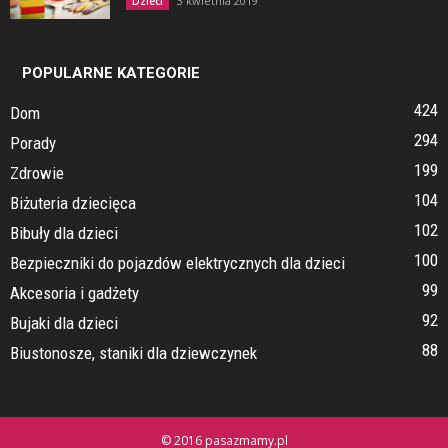
3 kwietnia 2019
Dzieci
POPULARNE KATEGORIE
424
Dom
294
Porady
199
Zdrowie
104
Biżuteria dziecięca
102
Bibuły dla dzieci
100
Bezpieczniki do pojazdów elektrycznych dla dzieci
99
Akcesoria i gadżety
92
Bujaki dla dzieci
88
Biustonosze, staniki dla dziewczynek
© 2016 pasazmamy.pl