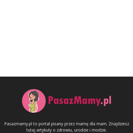
Pasazmamy.pl to portal pisany przez mamę dla mam. Znajdziesz
tutaj artykuły o zdrowiu, urodzie i modzie.