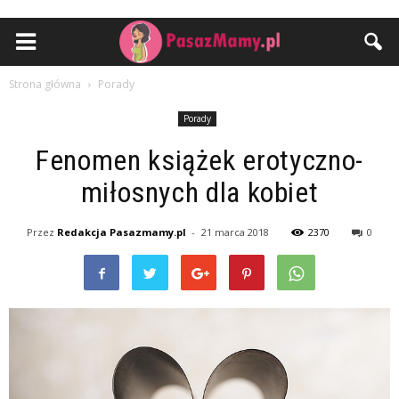
Strona główna
Porady
Porady
Fenomen książek erotyczno-
miłosnych dla kobiet
Przez
Redakcja Pasazmamy.pl
-
21 marca 2018
2370
0