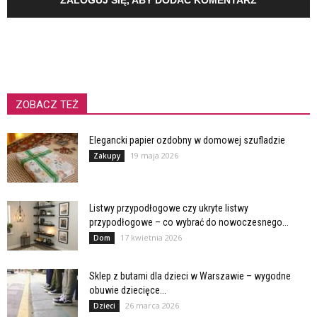
ZALOGUJ SIĘ, ABY DODAĆ KOMENTARZ
ZOBACZ TEŻ
Elegancki papier ozdobny w domowej szufladzie
19 maja 2026
Zakupy
Listwy przypodłogowe czy ukryte listwy
przypodłogowe – co wybrać do nowoczesnego...
17 kwietnia 2026
Dom
Sklep z butami dla dzieci w Warszawie – wygodne
obuwie dziecięce...
26 marca 2026
Dzieci