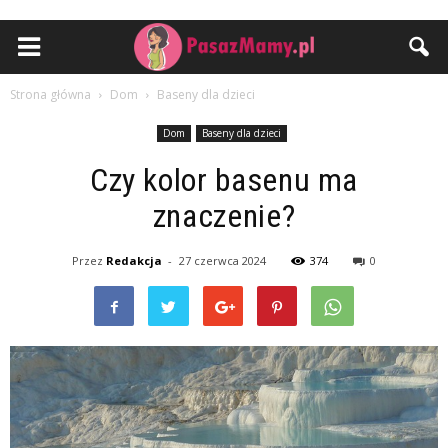
Strona główna
Dom
Baseny dla dzieci
Dom
Baseny dla dzieci
Czy kolor basenu ma
znaczenie?
Przez
Redakcja
-
27 czerwca 2024
374
0