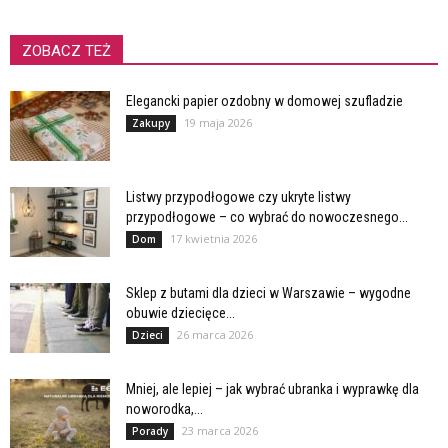
ZOBACZ TEŻ
Elegancki papier ozdobny w domowej szufladzie
19 maja 2026
Zakupy
Listwy przypodłogowe czy ukryte listwy
przypodłogowe – co wybrać do nowoczesnego...
17 kwietnia 2026
Dom
Sklep z butami dla dzieci w Warszawie – wygodne
obuwie dziecięce...
26 marca 2026
Dzieci
Mniej, ale lepiej – jak wybrać ubranka i wyprawkę dla
noworodka,...
23 marca 2026
Porady