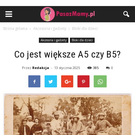
Strona główna
Akcesoria i gadżety
Bloki dla dzieci
Akcesoria i gadżety
Bloki dla dzieci
Co jest większe A5 czy B5?
Przez
Redakcja
-
13 stycznia 2025
385
0