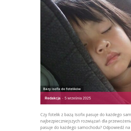
Bazy isofix do fotelików
Redakcja
-
5 września 2025
Czy fotelik z bazą Isofix pasuje do każdego s
najbezpieczniejszych rozwiązań dla przewożenia 
pasuje do każdego samochodu? Odpowiedź na to