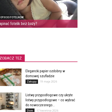
SOFIX DO FOTELIKÓW
apinać fotelik bez bazy?
ZOBACZ TEŻ
Elegancki papier ozdobny w
domowej szufladzie
19 maja 2026
Zakupy
Listwy przypodłogowe czy ukryte
listwy przypodłogowe – co wybrać
do nowoczesnego...
17 kwietnia 2026
Dom