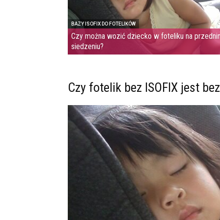
BAZY ISOFIX DO FOTELIKÓW
Czy można wozić dziecko w foteliku na przedn
siedzeniu?
Czy fotelik bez ISOFIX jest be