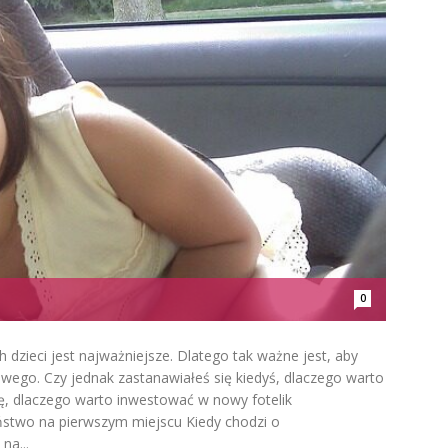
0
dzieci jest najważniejsze. Dlatego tak ważne jest, aby
ego. Czy jednak zastanawiałeś się kiedyś, dlaczego warto
ię, dlaczego warto inwestować w nowy fotelik
stwo na pierwszym miejscu Kiedy chodzi o
na...