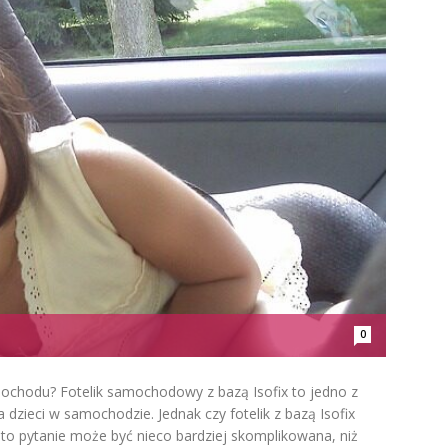
0
amochodu? Fotelik samochodowy z bazą Isofix to jedno z
dzieci w samochodzie. Jednak czy fotelik z bazą Isofix
 pytanie może być nieco bardziej skomplikowana, niż