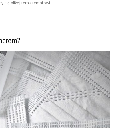
 się bliżej temu tematowi...
anerem?