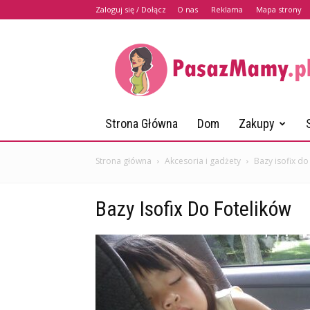
Zaloguj się / Dołącz
O nas
Reklama
Mapa strony
PasazMamy.pl
Strona Główna
Dom
Zakupy
Strona główna
Akcesoria i gadżety
Bazy isofix do
Bazy Isofix Do Fotelików