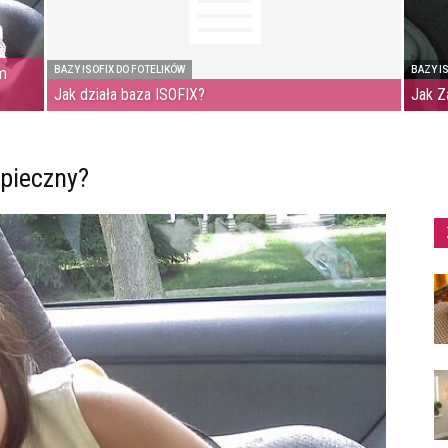
im
BAZY ISOFIX DO FOTELIKÓW
BAZY I
Jak działa baza ISOFIX?
Jak Z
zpieczny?