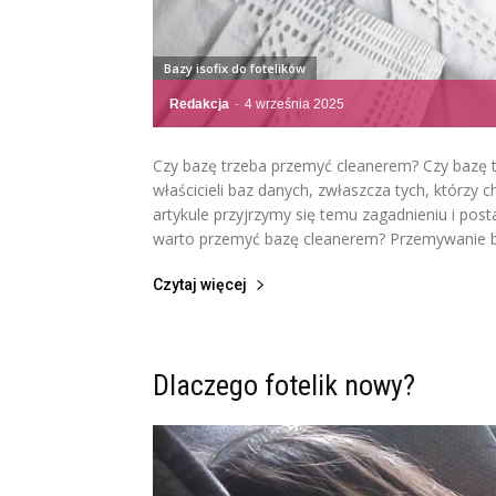
Bazy isofix do fotelików
Redakcja
-
4 września 2025
Czy bazę trzeba przemyć cleanerem? Czy bazę t
właścicieli baz danych, zwłaszcza tych, którzy 
artykule przyjrzymy się temu zagadnieniu i post
warto przemyć bazę cleanerem? Przemywanie baz
Czytaj więcej
Dlaczego fotelik nowy?