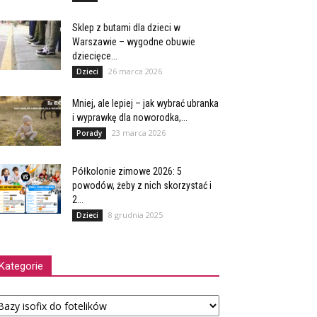
Sklep z butami dla dzieci w
Warszawie – wygodne obuwie
dziecięce...
26 marca 2026
Dzieci
Mniej, ale lepiej – jak wybrać ubranka
i wyprawkę dla noworodka,...
23 marca 2026
Porady
Półkolonie zimowe 2026: 5
powodów, żeby z nich skorzystać i
2...
8 grudnia 2025
Dzieci
Kategorie
tegorie