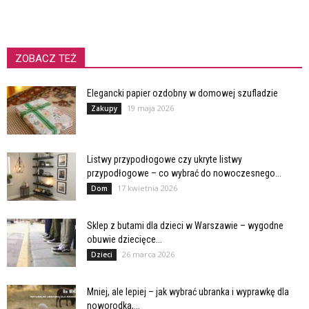
ZOBACZ TEŻ
Elegancki papier ozdobny w domowej szufladzie
19 maja 2026
Zakupy
Listwy przypodłogowe czy ukryte listwy
przypodłogowe – co wybrać do nowoczesnego...
17 kwietnia 2026
Dom
Sklep z butami dla dzieci w Warszawie – wygodne
obuwie dziecięce...
26 marca 2026
Dzieci
Mniej, ale lepiej – jak wybrać ubranka i wyprawkę dla
noworodka,...