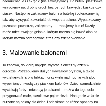
nadmuchać je i zakręcić (nie zawiązywać). Do butelki plastikowej
wsypujemy np. drobny groch bez ostrych krawędzi, kuskus czy
piasek. Następnie zakładamy balon na butelkę i odwracamy ją
tak, aby wysypać zawartość do wnętrza balonu. Wypuszczamy
pozostałe powietrze, zakręcamy i… malujemy buzie! Każdy
może mieć swojego gniotka, którym można się bawić albo na
którym można odreagować stres czy zdenerwowanie.
3. Malowanie balonami
To zabawa, do której najlepiej wybrać słoneczny dzień w
ogrodzie. Potrzebujemy dużych kawałków brystolu, a także
wyciskanych farb w tubkach oraz wielu nadmuchanych albo
wypełnionych wodą czy piaskiem balonów. Dzieci samodzielnie
wyciskają farby i mieszają je palcami – można do tego celu
przygotować małe, plastikowe pojemniczki. Następnie w farbie
nurzane są balony dla dzieci i odciskane na różne sposoby na