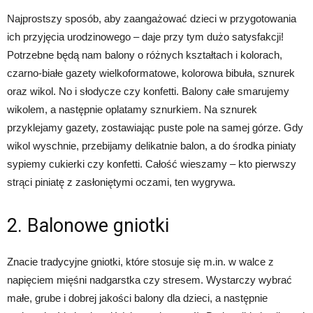
Najprostszy sposób, aby zaangażować dzieci w przygotowania
ich przyjęcia urodzinowego – daje przy tym dużo satysfakcji!
Potrzebne będą nam balony o różnych kształtach i kolorach,
czarno-białe gazety wielkoformatowe, kolorowa bibuła, sznurek
oraz wikol. No i słodycze czy konfetti. Balony całe smarujemy
wikolem, a następnie oplatamy sznurkiem. Na sznurek
przyklejamy gazety, zostawiając puste pole na samej górze. Gdy
wikol wyschnie, przebijamy delikatnie balon, a do środka piniaty
sypiemy cukierki czy konfetti. Całość wieszamy – kto pierwszy
strąci piniatę z zasłoniętymi oczami, ten wygrywa.
2. Balonowe gniotki
Znacie tradycyjne gniotki, które stosuje się m.in. w walce z
napięciem mięśni nadgarstka czy stresem. Wystarczy wybrać
małe, grube i dobrej jakości balony dla dzieci, a następnie